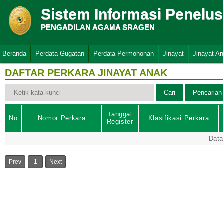
Sistem Informasi Penelu
PENGADILAN AGAMA SRAGEN
Beranda
Perdata Gugatan
Perdata Permohonan
Jinayat
Jinayat A
DAFTAR PERKARA JINAYAT ANAK
Tanggal
No
Nomor Perkara
Klasifikasi Perkara
Register
Data
Prev
1
Next