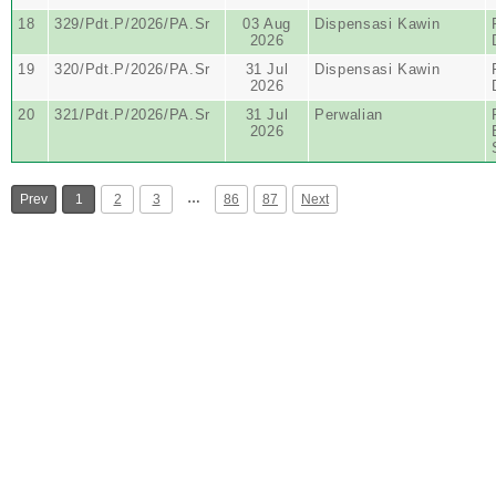
18
329/Pdt.P/2026/PA.Sr
03 Aug
Dispensasi Kawin
2026
19
320/Pdt.P/2026/PA.Sr
31 Jul
Dispensasi Kawin
2026
20
321/Pdt.P/2026/PA.Sr
31 Jul
Perwalian
2026
…
Prev
1
2
3
86
87
Next