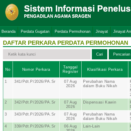
Sistem Informasi Penelu
PENGADILAN AGAMA SRAGEN
Beranda
Perdata Gugatan
Perdata Permohonan
Jinayat
Jinayat A
DAFTAR PERKARA PERDATA PERMOHONAN
Tanggal
No
Nomor Perkara
Klasifikasi Perkara
Register
1
341/Pdt.P/2026/PA.Sr
07 Aug
Perubahan Nama
2026
dalam Buku Nikah
2
342/Pdt.P/2026/PA.Sr
07 Aug
Dispensasi Kawin
2026
3
343/Pdt.P/2026/PA.Sr
07 Aug
Perubahan Nama
2026
dalam Buku Nikah
4
339/Pdt.P/2026/PA.Sr
06 Aug
Lain-Lain
2026